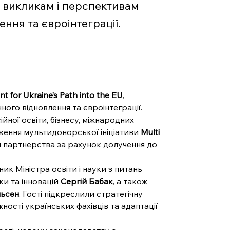
а викликам і перспективам
ння та євроінтеграції.
 for Ukraine’s Path into the EU
, 
ого відновлення та євроінтеграції. 
йної освіти, бізнесу, міжнародних 
ення мультидонорської ініціативи 
Multi 
 партнерства за рахунок долучення до 
ник Міністра освіти і науки з питань 
и та інновацій 
Сергій Бабак
, а також 
льсен
. Гості підкреслили стратегічну 
ості українських фахівців та адаптації 