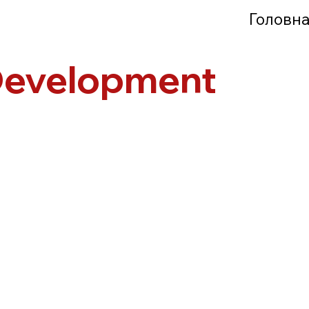
Головн
Development