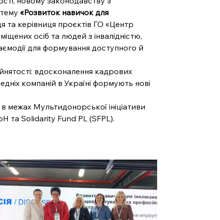
сті, новому законодавству з 
 тему 
«Розвиток навичок для 
ця та керівниця проєктів ГО «Центр 
іщених осіб та людей з інвалідністю, 
аємодії для формування доступного й 
йнятості: вдосконалення кадрових 
дніх компаній в Україні формують нові 
 в межах Мультидонорської ініціативи 
H та Solidarity Fund PL (SFPL).