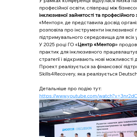
У рамках конференції відбулася низка п
професійної освіти, співпраці між бізнесом
інклюзивної зайнятості та професійного
«Ментор», де представила досвід організа
розповіла про інструменти інклюзивної 
підтримувального середовища для всіх у
У 2025 році ГО «
Центр «Ментор
» продов
практик для інклюзивного працевлаштуван
стратегії і відкривають нові можливості д
Проект реалізується за фінансової підт
Skills4Recovery, яка реалізується Deutsch
Детальніше про подію тут:
https://www.youtube.com/watch?v=3nr