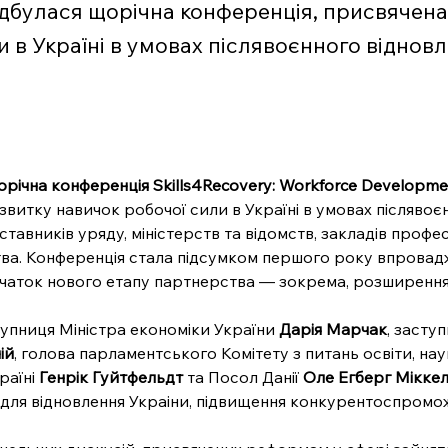
відбулася щорічна конференція, присвячен
 в Україні в умовах післявоєнного відновле
річна конференція Skills4Recovery: Workforce Development
итку навичок робочої сили в Україні в умовах післявоєнн
тавників уряду, міністерств та відомств, закладів професі
тва. Конференція стала підсумком першого року впровадж
очаток нового етапу партнерства — зокрема, розширення
упниця Міністра економіки України 
Дарія Марчак
, заступ
ій
, голова парламентського Комітету з питань освіти, наук
аїні 
Генрік Гуйтфельдт
 та Посол Данії 
Оле Егберг Мікке
для відновлення Украіни, підвищення конкурентоспроможн