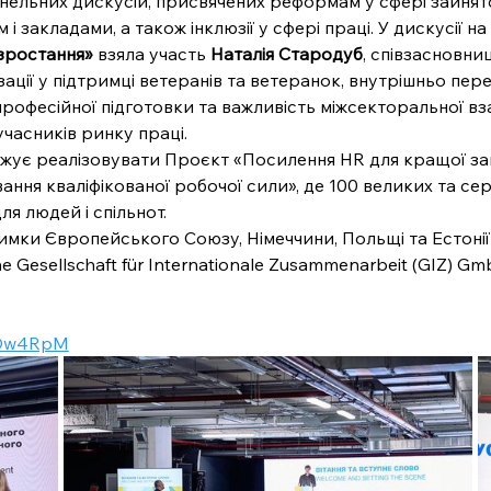
анельних дискусій, присвячених реформам у сфері зайнято
 і закладами, а також інклюзії у сфері праці. У дискусії на
 зростання»
 взяла участь 
Наталія Стародуб
, співзасновни
ції у підтримці ветеранів та ветеранок, внутрішньо перем
професійної підготовки та важливість міжсекторальної вз
часників ринку праці.
жує реалізовувати Проєкт «Посилення HR для кращої за
ня кваліфікованої робочої сили», де 100 великих та сере
ля людей і спільнот.
римки Європейського Союзу, Німеччини, Польщі та Естонії
e Gesellschaft für Internationale Zusammenarbeit (GIZ) Gmb
2dOw4RpM